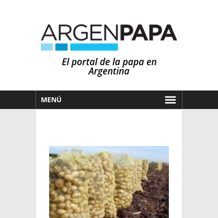
El portal de la papa en
Argentina
MENÚ
HOY
MERCADOS
NOTICIAS
EN ESPAÑOL
CLIMA
OTROS IDIOMAS
PRONÓSTICO
ARGENTINA
LLUVIAS
EL MUNDO