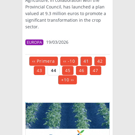
Agriculture, in collaboration with the
Provincial Council, has launched a plan
valued at 9.3 million euros to promote a
significant transformation in the crop
sector.
19/03/2026
EUROPA
‹‹ Primera
‹‹ -10
41
42
43
44
45
46
47
+10 ››