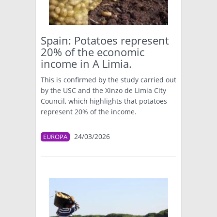
TÉCNICA
PRODUCCION
Spain: Potatoes represent
20% of the economic
CLASIFICADOS
income in A Limia.
INTERES GENERAL
This is confirmed by the study carried out
LA PAPA
by the USC and the Xinzo de Limia City
ARGENPAPA
Council, which highlights that potatoes
RESOLUCIONES Y NORMATIVAS
PUBLICIDAD
represent 20% of the income.
BUSCAR NOTICIAS
ENLACES
QUIENES SOMOS
BUSCAR
CONTACTO
24/03/2026
EUROPA