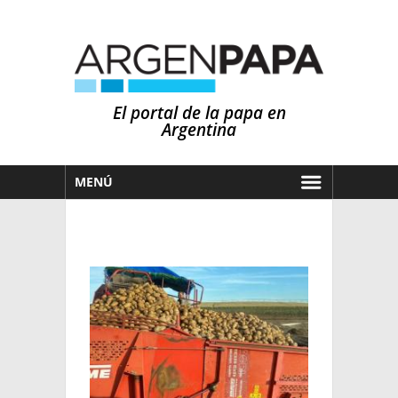
El portal de la papa en
Argentina
MENÚ
HOY
MERCADOS
NOTICIAS
EN ESPAÑOL
CLIMA
OTROS IDIOMAS
PRONÓSTICO
ARGENTINA
LLUVIAS
EL MUNDO