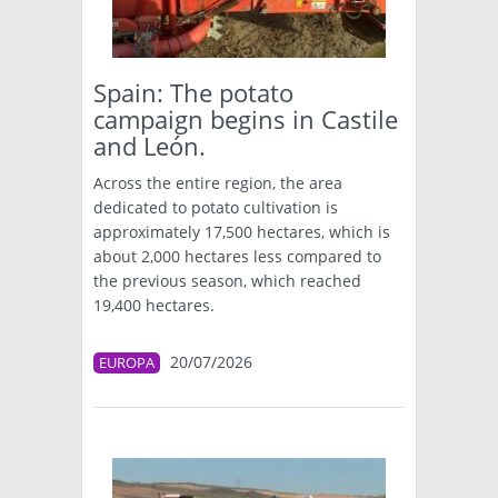
TÉCNICA
PRODUCCION
Spain: The potato
campaign begins in Castile
CLASIFICADOS
and León.
INTERES GENERAL
Across the entire region, the area
LA PAPA
dedicated to potato cultivation is
ARGENPAPA
approximately 17,500 hectares, which is
RESOLUCIONES Y NORMATIVAS
PUBLICIDAD
about 2,000 hectares less compared to
BUSCAR NOTICIAS
ENLACES
QUIENES SOMOS
the previous season, which reached
19,400 hectares.
BUSCAR
CONTACTO
20/07/2026
EUROPA