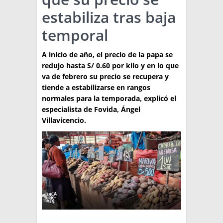
estabiliza tras baja
TÉCNICA
temporal
PRODUCCION
A inicio de año, el precio de la papa se
CLASIFICADOS
redujo hasta S/ 0.60 por kilo y en lo que
INTERES GENERAL
va de febrero su precio se recupera y
tiende a estabilizarse en rangos
LA PAPA
ARGENPAPA
normales para la temporada, explicó el
RESOLUCIONES Y NORMATIVAS
especialista de Fovida, Ángel
PUBLICIDAD
BUSCAR NOTICIAS
Villavicencio.
ENLACES
QUIENES SOMOS
BUSCAR
CONTACTO