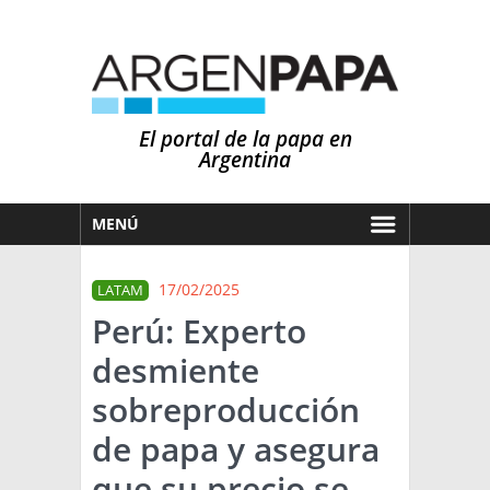
El portal de la papa en
Argentina
MENÚ
HOY
17/02/2025
LATAM
MERCADOS
Perú: Experto
NOTICIAS
desmiente
EN ESPAÑOL
CLIMA
sobreproducción
OTROS IDIOMAS
PRONÓSTICO
ARGENTINA
de papa y asegura
LLUVIAS
que su precio se
EL MUNDO