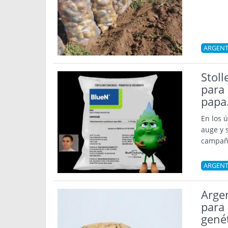
ARGENT
Stoll
para 
papa
En los 
auge y 
campañ
ARGENT
Argen
para 
gené