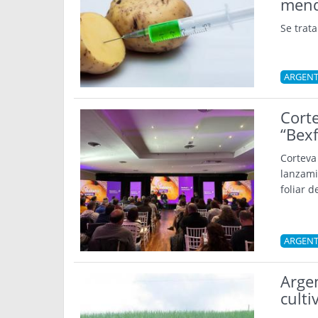
mend
Se trat
ARGENT
Corte
“Bex
Corteva
lanzami
foliar 
ARGENT
Argen
culti