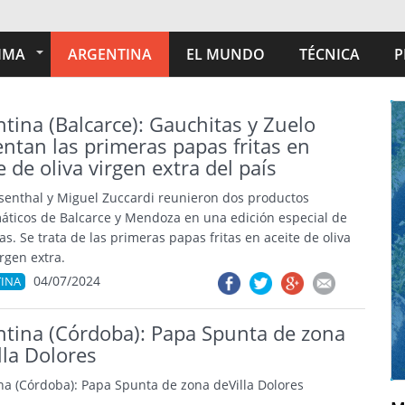
IMA
ARGENTINA
EL MUNDO
TÉCNICA
P
tina (Balcarce): Gauchitas y Zuelo
ntan las primeras papas fritas en
e de oliva virgen extra del país
senthal y Miguel Zuccardi reunieron dos productos
ticos de Balcarce y Mendoza en una edición especial de
s. Se trata de las primeras papas fritas en aceite de oliva
rgen extra.
04/07/2024
INA
ntina (Córdoba): Papa Spunta de zona
lla Dolores
na (Córdoba): Papa Spunta de zona deVilla Dolores