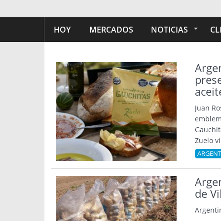
HOY
MERCADOS
NOTICIAS
CL
Argen
prese
aceit
Juan Ro
emblemá
Gauchita
Zuelo vi
ARGENT
Arge
de Vi
Argenti