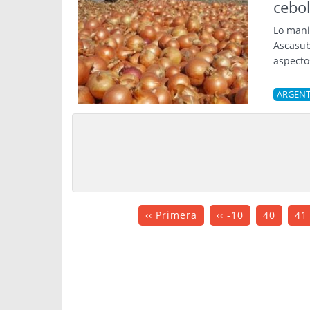
cebo
Lo mani
Ascasub
aspecto
ARGENT
‹‹ Primera
‹‹ -10
40
41