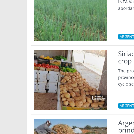
INTA Va
abordar
ARGENT
Siria
crop
The pro
provinc
cycle s
ARGENT
Argen
brind