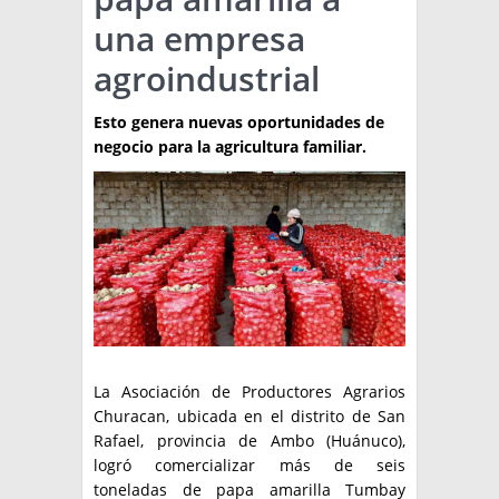
una empresa
TÉCNICA
agroindustrial
PRODUCCION
Esto genera nuevas oportunidades de
CLASIFICADOS
negocio para la agricultura familiar.
INTERES GENERAL
LA PAPA
ARGENPAPA
RESOLUCIONES Y NORMATIVAS
PUBLICIDAD
BUSCAR NOTICIAS
ENLACES
QUIENES SOMOS
BUSCAR
CONTACTO
La Asociación de Productores Agrarios
Churacan, ubicada en el distrito de San
Rafael, provincia de Ambo (Huánuco),
logró comercializar más de seis
toneladas de papa amarilla Tumbay