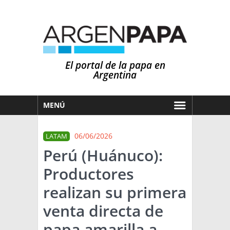
El portal de la papa en
Argentina
MENÚ
HOY
06/06/2026
LATAM
MERCADOS
Perú (Huánuco):
NOTICIAS
Productores
EN ESPAÑOL
CLIMA
realizan su primera
OTROS IDIOMAS
PRONÓSTICO
ARGENTINA
venta directa de
LLUVIAS
papa amarilla a
EL MUNDO