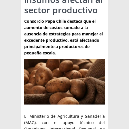
sector productivo
TÉCNICA
PRODUCCION
Consorcio Papa Chile destaca que el
aumento de costos sumado a la
CLASIFICADOS
ausencia de estrategias para manejar el
excedente productivo, está afectando
INTERES GENERAL
principalmente a productores de
LA PAPA
pequeña escala.
ARGENPAPA
RESOLUCIONES Y NORMATIVAS
PUBLICIDAD
BUSCAR NOTICIAS
ENLACES
QUIENES SOMOS
BUSCAR
CONTACTO
El Ministerio de Agricultura y Ganadería
(MAG), con el apoyo técnico del
Organismo Internacional Regional de