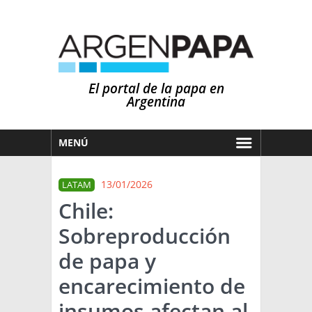
El portal de la papa en
Argentina
MENÚ
HOY
13/01/2026
LATAM
MERCADOS
Chile:
NOTICIAS
Sobreproducción
EN ESPAÑOL
CLIMA
de papa y
OTROS IDIOMAS
PRONÓSTICO
ARGENTINA
encarecimiento de
LLUVIAS
insumos afectan al
EL MUNDO