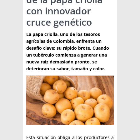
con innovador
TÉCNICA
cruce genético
PRODUCCION
La papa criolla, uno de los tesoros
CLASIFICADOS
agrícolas de Colombia, enfrenta un
INTERES GENERAL
desafío clave: su rápido brote. Cuando
un tubérculo comienza a generar una
LA PAPA
ARGENPAPA
nueva raíz demasiado pronto, se
RESOLUCIONES Y NORMATIVAS
deterioran su sabor, tamaño y color.
PUBLICIDAD
BUSCAR NOTICIAS
ENLACES
QUIENES SOMOS
BUSCAR
CONTACTO
Esta situación obliga a los productores a