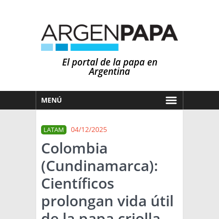
El portal de la papa en
Argentina
MENÚ
HOY
04/12/2025
LATAM
MERCADOS
Colombia
NOTICIAS
(Cundinamarca):
EN ESPAÑOL
CLIMA
Científicos
OTROS IDIOMAS
PRONÓSTICO
ARGENTINA
prolongan vida útil
LLUVIAS
de la papa criolla
EL MUNDO