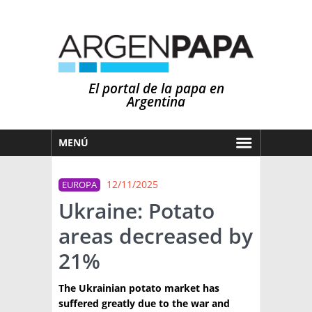
El portal de la papa en
Argentina
MENÚ
HOY
12/11/2025
EUROPA
MERCADOS
Ukraine: Potato
NOTICIAS
areas decreased by
EN ESPAÑOL
CLIMA
21%
OTROS IDIOMAS
PRONÓSTICO
ARGENTINA
The Ukrainian potato market has
LLUVIAS
suffered greatly due to the war and
EL MUNDO