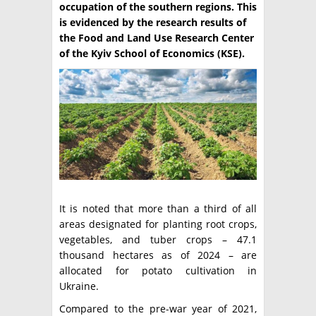
occupation of the southern regions. This
TÉCNICA
is evidenced by the research results of
the Food and Land Use Research Center
PRODUCCION
of the Kyiv School of Economics (KSE).
CLASIFICADOS
INTERES GENERAL
LA PAPA
ARGENPAPA
RESOLUCIONES Y NORMATIVAS
PUBLICIDAD
BUSCAR NOTICIAS
ENLACES
QUIENES SOMOS
BUSCAR
CONTACTO
It is noted that more than a third of all
areas designated for planting root crops,
vegetables, and tuber crops – 47.1
thousand hectares as of 2024 – are
allocated for potato cultivation in
Ukraine.
Compared to the pre-war year of 2021,