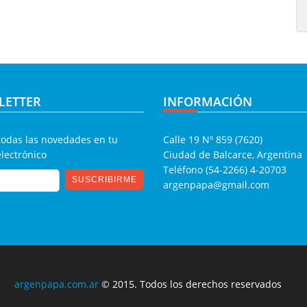
LETTER
INFORMACIÓN
todas las novedades en tu
Calle 19 Nº 859 (7620)
electrónico
Ciudad de Balcarce, Argentina
Teléfono (54-2266) 4-20703
argenpapa@gmail.com
argenpapa.com.ar
© 2015. Todos los derechos reservados