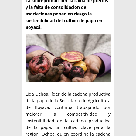
La sobreproducción, la caída de precios
y la falta de consolidación de
TÉCNICA
asociaciones ponen en riesgo la
sostenibilidad del cultivo de papa en
PRODUCCION
Boyacá.
CLASIFICADOS
INTERES GENERAL
LA PAPA
ARGENPAPA
RESOLUCIONES Y NORMATIVAS
PUBLICIDAD
BUSCAR NOTICIAS
ENLACES
QUIENES SOMOS
BUSCAR
CONTACTO
Lida Ochoa, líder de la cadena productiva
de la papa de la Secretaría de Agricultura
de Boyacá, continúa trabajando por
mejorar la competitividad y
sostenibilidad de la cadena productiva
de la papa, un cultivo clave para la
región. Ochoa, quien coordina la cadena