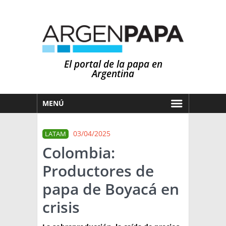
El portal de la papa en
Argentina
MENÚ
HOY
03/04/2025
LATAM
MERCADOS
Colombia:
NOTICIAS
Productores de
EN ESPAÑOL
CLIMA
papa de Boyacá en
OTROS IDIOMAS
PRONÓSTICO
ARGENTINA
crisis
LLUVIAS
EL MUNDO