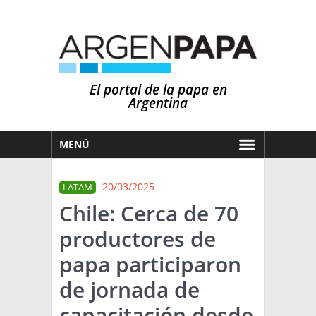
El portal de la papa en
Argentina
MENÚ
HOY
20/03/2025
LATAM
MERCADOS
Chile: Cerca de 70
NOTICIAS
productores de
EN ESPAÑOL
CLIMA
papa participaron
OTROS IDIOMAS
PRONÓSTICO
ARGENTINA
de jornada de
LLUVIAS
capacitación desde
EL MUNDO