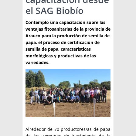
el SAG Biobío
TÉCNICA
PRODUCCION
Contempló una capacitación sobre las
ventajas fitosanitarias de la provincia de
CLASIFICADOS
Arauco para la producción de semilla de
papa, el proceso de certificación de
INTERES GENERAL
semilla de papa, características
LA PAPA
morfológicas y productivas de las
ARGENPAPA
variedades.
RESOLUCIONES Y NORMATIVAS
PUBLICIDAD
BUSCAR NOTICIAS
ENLACES
QUIENES SOMOS
BUSCAR
CONTACTO
Alrededor de 70 productores/as de papa
de las comunas de Nacimiento de la