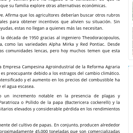
que su familia explore otras alternativas económicas.
e. Afirma que los agricultores deberían buscar otros rubros
ales para obtener incentivos que alivien su situación. Sin
yudas, estas no llegan a quienes más las necesitan.
n la década de 1950 gracias al ingeniero Theodoracopoulos,
da, como las variedades Alpha Mirka y Red Pontiac. Desde
e las comunidades lencas, pero hoy muchos temen que esta
la Empresa Campesina Agroindustrial de la Reforma Agraria
l es preocupante debido a los estragos del cambio climático.
tensificado y el aumento en los precios del combustible ha
 el agua escasea.
ado un incremento notable en la presencia de plagas y
atrioza o Psílido de la papa (Bactericera cockerelli) y la
anitarios elevados y considerable pérdida en los rendimientos
ente del cultivo de papas. En conjunto, producen alrededor
 aproximadamente 45,000 toneladas que son comercializadas