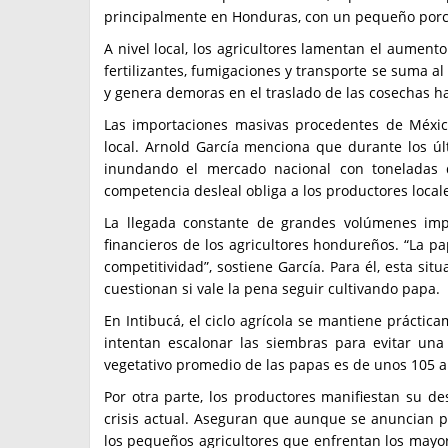
principalmente en Honduras, con un pequeño porce
A nivel local, los agricultores lamentan el aument
fertilizantes, fumigaciones y transporte se suma al 
y genera demoras en el traslado de las cosechas h
Las importaciones masivas procedentes de Méxic
local. Arnold García menciona que durante los ú
inundando el mercado nacional con toneladas d
competencia desleal obliga a los productores locale
La llegada constante de grandes volúmenes imp
financieros de los agricultores hondureños. “La p
competitividad”, sostiene García. Para él, esta s
cuestionan si vale la pena seguir cultivando papa.
En Intibucá, el ciclo agrícola se mantiene práctic
intentan escalonar las siembras para evitar un
vegetativo promedio de las papas es de unos 105 a
Por otra parte, los productores manifiestan su d
crisis actual. Aseguran que aunque se anuncian p
los pequeños agricultores que enfrentan los mayor