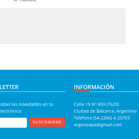
LETTER
INFORMACIÓN
todas las novedades en tu
Calle 19 Nº 859 (7620)
electrónico
Ciudad de Balcarce, Argentina
Teléfono (54-2266) 4-20703
argenpapa@gmail.com