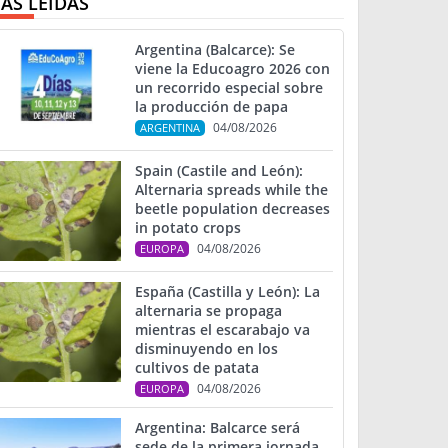
ÁS LEIDAS
Argentina (Balcarce): Se
viene la Educoagro 2026 con
un recorrido especial sobre
la producción de papa
04/08/2026
ARGENTINA
Spain (Castile and León):
Alternaria spreads while the
beetle population decreases
in potato crops
04/08/2026
EUROPA
España (Castilla y León): La
alternaria se propaga
mientras el escarabajo va
disminuyendo en los
cultivos de patata
04/08/2026
EUROPA
Argentina: Balcarce será
sede de la primera jornada