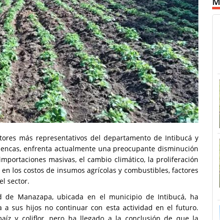
M
ctores más representativos del departamento de Intibucá y
lencas, enfrenta actualmente una preocupante disminución
importaciones masivas, el cambio climático, la proliferación
en los costos de insumos agrícolas y combustibles, factores
l sector.
d de Manazapa, ubicada en el municipio de Intibucá, ha
 a sus hijos no continuar con esta actividad en el futuro.
maíz y coliflor, pero ha llegado a la conclusión de que la