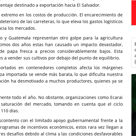
ntaje destinado a exportación hacia El Salvador.
o extremo en los costos de producción. El encarecimiento de
deterioro de las carreteras, lo que eleva los gastos logísticos
acia los mercados.
o y Guatemala representan otro golpe para la agricultura
ltimos dos años estas han causado un impacto devastador,
e papa fresca a precios considerablemente bajos. Esta
s a vender sus cultivos por debajo del punto de equilibrio.
ortados en contenedores completos afecta los márgenes
apa importada se vende más barata, lo que dificulta nuestra
ituación ha desmotivado a muchos productores, quienes ya se
amente todo el año. No obstante, organizaciones como Ecarai
a saturación del mercado, tomando en cuenta que el ciclo
 110 días.
escontento con el limitado apoyo gubernamental frente a la
rogramas de incentivos económicos, estos rara vez llegan a
es desafíos debido al clima y las condiciones desfavorables