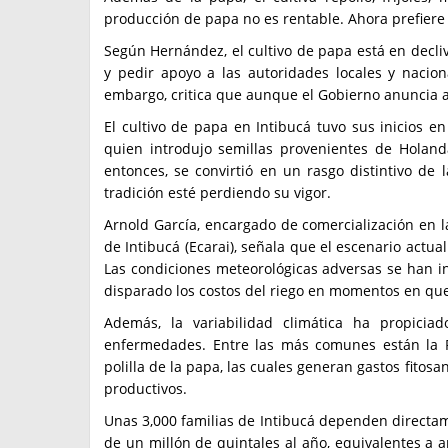
producción de papa no es rentable. Ahora prefiere 
Según Hernández, el cultivo de papa está en decliv
y pedir apoyo a las autoridades locales y nacion
embargo, critica que aunque el Gobierno anuncia a
El cultivo de papa en Intibucá tuvo sus inicios e
quien introdujo semillas provenientes de Holan
entonces, se convirtió en un rasgo distintivo d
tradición esté perdiendo su vigor.
Arnold García, encargado de comercialización en 
de Intibucá (Ecarai), señala que el escenario actua
Las condiciones meteorológicas adversas se han in
disparado los costos del riego en momentos en que
Además, la variabilidad climática ha propici
enfermedades. Entre las más comunes están la Par
polilla de la papa, las cuales generan gastos fitos
productivos.
Unas 3,000 familias de Intibucá dependen directam
de un millón de quintales al año, equivalentes a