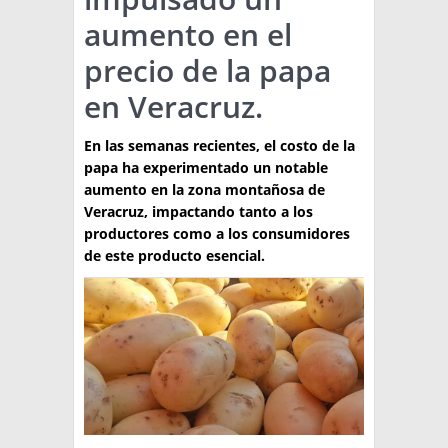
aumento en el
TÉCNICA
precio de la papa
PRODUCCION
en Veracruz.
CLASIFICADOS
En las semanas recientes, el costo de la
INTERES GENERAL
papa ha experimentado un notable
LA PAPA
aumento en la zona montañosa de
ARGENPAPA
Veracruz, impactando tanto a los
RESOLUCIONES Y NORMATIVAS
PUBLICIDAD
BUSCAR NOTICIAS
productores como a los consumidores
ENLACES
QUIENES SOMOS
de este producto esencial.
BUSCAR
CONTACTO