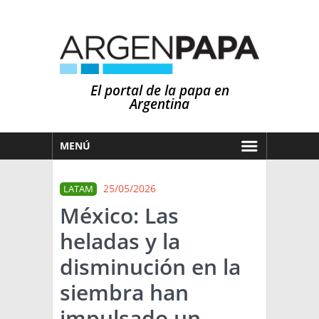
El portal de la papa en
Argentina
MENÚ
HOY
25/05/2026
LATAM
MERCADOS
México: Las
NOTICIAS
heladas y la
EN ESPAÑOL
CLIMA
disminución en la
OTROS IDIOMAS
PRONÓSTICO
ARGENTINA
siembra han
LLUVIAS
impulsado un
EL MUNDO