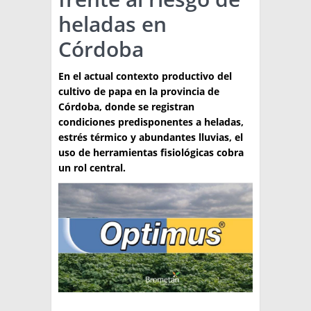
heladas en
TÉCNICA
Córdoba
PRODUCCION
En el actual contexto productivo del
CLASIFICADOS
cultivo de papa en la provincia de
INTERES GENERAL
Córdoba, donde se registran
condiciones predisponentes a heladas,
LA PAPA
ARGENPAPA
estrés térmico y abundantes lluvias, el
RESOLUCIONES Y NORMATIVAS
uso de herramientas fisiológicas cobra
PUBLICIDAD
BUSCAR NOTICIAS
un rol central.
ENLACES
QUIENES SOMOS
BUSCAR
CONTACTO