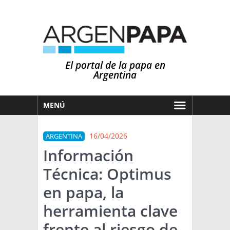
El portal de la papa en
Argentina
MENÚ
HOY
16/04/2026
ARGENTINA
MERCADOS
Información
NOTICIAS
Técnica: Optimus
EN ESPAÑOL
CLIMA
en papa, la
OTROS IDIOMAS
PRONÓSTICO
ARGENTINA
herramienta clave
LLUVIAS
frente al riesgo de
EL MUNDO