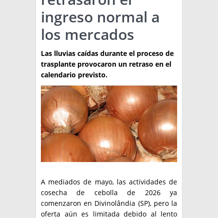
ingreso normal a
TÉCNICA
los mercados
PRODUCCION
Las lluvias caídas durante el proceso de
CLASIFICADOS
trasplante provocaron un retraso en el
INTERES GENERAL
calendario previsto.
LA PAPA
ARGENPAPA
RESOLUCIONES Y NORMATIVAS
PUBLICIDAD
BUSCAR NOTICIAS
ENLACES
QUIENES SOMOS
BUSCAR
CONTACTO
A mediados de mayo, las actividades de
cosecha de cebolla de 2026 ya
comenzaron en Divinolândia (SP), pero la
oferta aún es limitada debido al lento