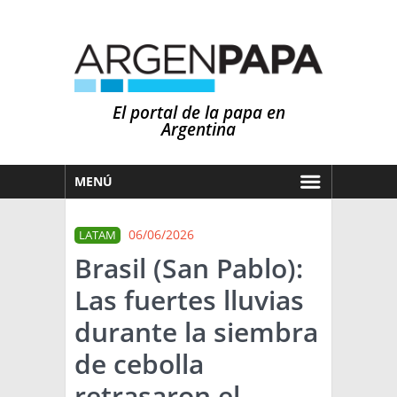
El portal de la papa en
Argentina
MENÚ
HOY
06/06/2026
LATAM
MERCADOS
Brasil (San Pablo):
NOTICIAS
Las fuertes lluvias
EN ESPAÑOL
CLIMA
durante la siembra
OTROS IDIOMAS
PRONÓSTICO
ARGENTINA
de cebolla
LLUVIAS
retrasaron el
EL MUNDO