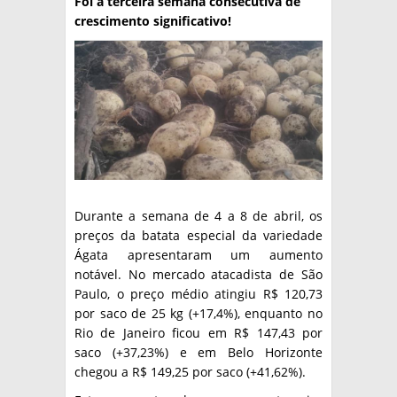
Foi a terceira semana consecutiva de
crescimento significativo!
TÉCNICA
PRODUCCION
CLASIFICADOS
INTERES GENERAL
LA PAPA
ARGENPAPA
RESOLUCIONES Y NORMATIVAS
PUBLICIDAD
BUSCAR NOTICIAS
ENLACES
Durante a semana de 4 a 8 de abril, os
QUIENES SOMOS
preços da batata especial da variedade
BUSCAR
CONTACTO
Ágata apresentaram um aumento
notável. No mercado atacadista de São
Paulo, o preço médio atingiu R$ 120,73
por saco de 25 kg (+17,4%), enquanto no
Rio de Janeiro ficou em R$ 147,43 por
saco (+37,23%) e em Belo Horizonte
chegou a R$ 149,25 por saco (+41,62%).