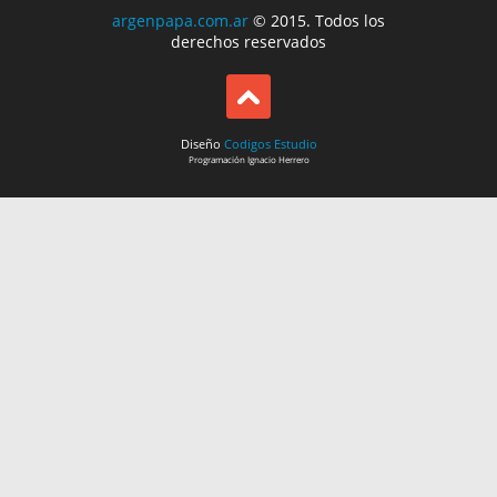
argenpapa.com.ar
© 2015. Todos los
derechos reservados
Diseño
Codigos Estudio
Programación
Ignacio Herrero