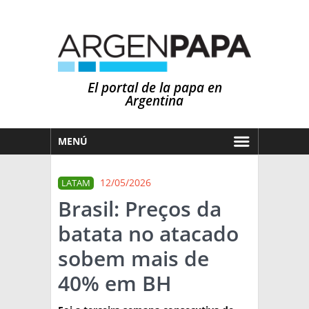
El portal de la papa en
Argentina
MENÚ
HOY
12/05/2026
LATAM
MERCADOS
Brasil: Preços da
NOTICIAS
batata no atacado
EN ESPAÑOL
CLIMA
sobem mais de
OTROS IDIOMAS
PRONÓSTICO
ARGENTINA
40% em BH
LLUVIAS
EL MUNDO