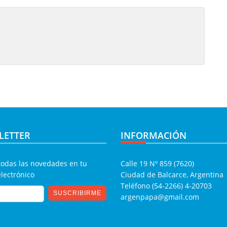
LETTER
INFORMACIÓN
todas las novedades en tu
Calle 19 Nº 859 (7620)
electrónico
Ciudad de Balcarce, Argentina
Teléfono (54-2266) 4-20703
argenpapa@gmail.com