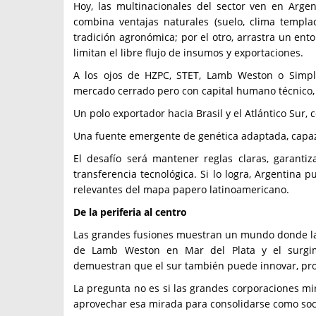
Hoy, las multinacionales del sector ven en Argen
combina ventajas naturales (suelo, clima templad
tradición agronómica; por el otro, arrastra un ent
limitan el libre flujo de insumos y exportaciones.
A los ojos de HZPC, STET, Lamb Weston o Simpl
mercado cerrado pero con capital humano técnico, 
Un polo exportador hacia Brasil y el Atlántico Sur, c
Una fuente emergente de genética adaptada, capaz
El desafío será mantener reglas claras, garanti
transferencia tecnológica. Si lo logra, Argentina
relevantes del mapa papero latinoamericano.
De la periferia al centro
Las grandes fusiones muestran un mundo donde las
de Lamb Weston en Mar del Plata y el surgim
demuestran que el sur también puede innovar, prod
La pregunta no es si las grandes corporaciones mira
aprovechar esa mirada para consolidarse como soci