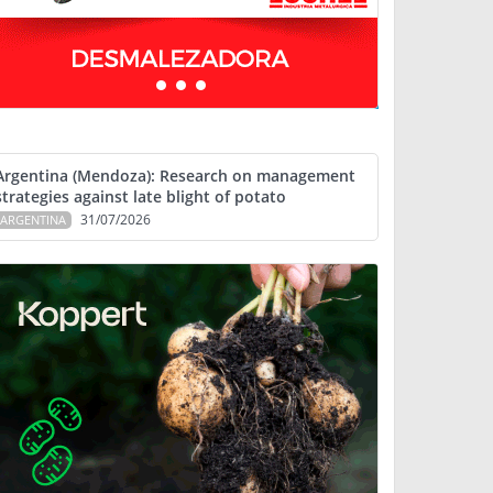
Argentina (Mendoza): Research on management
strategies against late blight of potato
31/07/2026
ARGENTINA