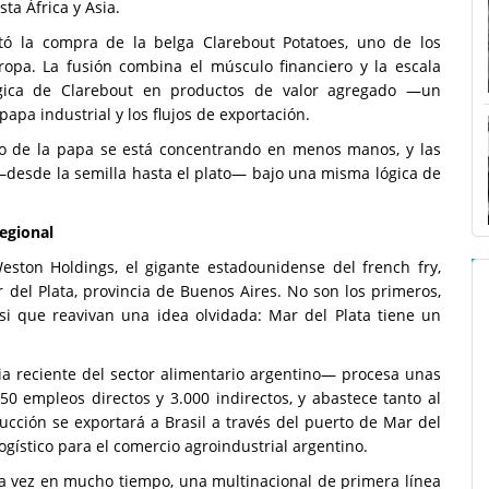
ta África y Asia.
tó la compra de la belga Clarebout Potatoes, uno de los
pa. La fusión combina el músculo financiero y la escala
ógica de Clarebout en productos de valor agregado —un
papa industrial y los flujos de exportación.
io de la papa se está concentrando en menos manos, y las
—desde la semilla hasta el plato— bajo una misma lógica de
regional
eston Holdings, el gigante estadounidense del french fry,
del Plata, provincia de Buenos Aires. No son los primeros,
si que reavivan una idea olvidada: Mar del Plata tiene un
ia reciente del sector alimentario argentino— procesa unas
0 empleos directos y 3.000 indirectos, y abastece tanto al
ucción se exportará a Brasil a través del puerto de Mar del
gístico para el comercio agroindustrial argentino.
ra vez en mucho tiempo, una multinacional de primera línea