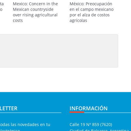
sta
Mexico: Concern in the
México: Preocupación
no
Mexican countryside
en el campo mexicano
over rising agricultural
por el alza de costos
costs
agrícolas
LETTER
INFORMACIÓN
todas las novedades en tu
Calle 19 Nº 859 (7620)
electrónico
Ciudad de Balcarce, Argentina