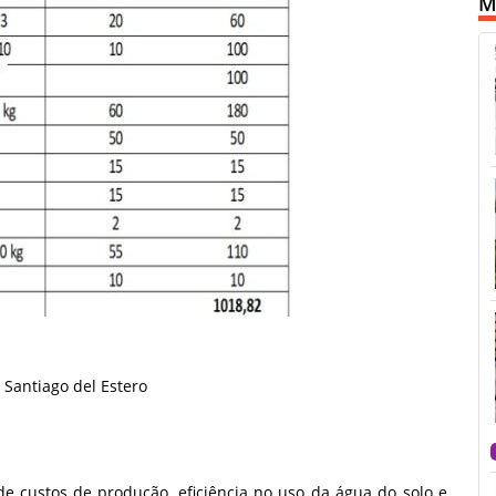
M
Santiago del Estero
de custos de produção, eficiência no uso da água do solo e