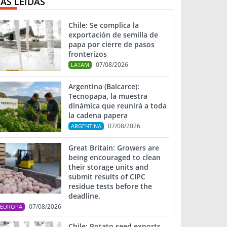
ÁS LEIDAS
Chile: Se complica la
exportación de semilla de
papa por cierre de pasos
fronterizos
07/08/2026
LATAM
Argentina (Balcarce):
Tecnopapa, la muestra
dinámica que reunirá a toda
la cadena papera
07/08/2026
ARGENTINA
Great Britain: Growers are
being encouraged to clean
their storage units and
submit results of CIPC
residue tests before the
deadline.
07/08/2026
EUROPA
Chile: Potato seed exports