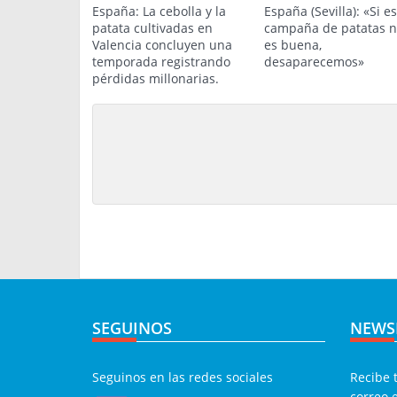
España: La cebolla y la
España (Sevilla): «Si e
patata cultivadas en
campaña de patatas 
Valencia concluyen una
es buena,
temporada registrando
desaparecemos»
pérdidas millonarias.
SEGUINOS
NEWS
Seguinos en las redes sociales
Recibe 
correo 