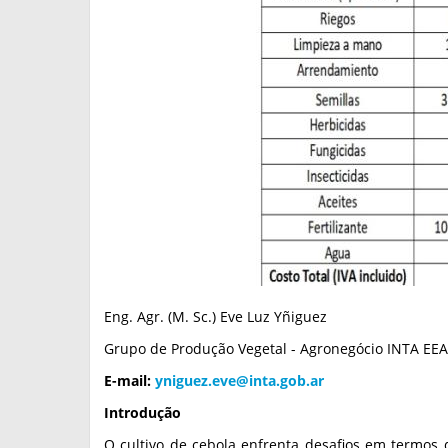
Eng. Agr. (M. Sc.) Eve Luz Yñiguez
Grupo de Produção Vegetal - Agronegócio INTA EEA 
E-mail:
yniguez.eve@inta.gob.ar
Introdução
O cultivo de cebola enfrenta desafios em termos 