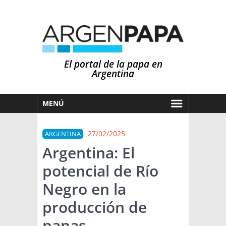
El portal de la papa en
Argentina
MENÚ
HOY
27/02/2025
ARGENTINA
MERCADOS
Argentina: El
NOTICIAS
potencial de Río
EN ESPAÑOL
CLIMA
Negro en la
OTROS IDIOMAS
PRONÓSTICO
ARGENTINA
producción de
LLUVIAS
papas
EL MUNDO