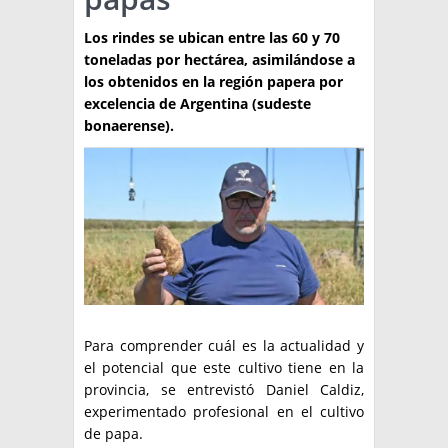
TÉCNICA
Los rindes se ubican entre las 60 y 70
toneladas por hectárea, asimilándose a
PRODUCCION
los obtenidos en la región papera por
excelencia de Argentina (sudeste
CLASIFICADOS
bonaerense).
INTERES GENERAL
LA PAPA
ARGENPAPA
RESOLUCIONES Y NORMATIVAS
PUBLICIDAD
BUSCAR NOTICIAS
ENLACES
QUIENES SOMOS
BUSCAR
CONTACTO
Para comprender cuál es la actualidad y
el potencial que este cultivo tiene en la
provincia, se entrevistó Daniel Caldiz,
experimentado profesional en el cultivo
de papa.