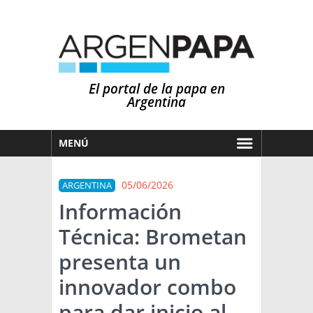
El portal de la papa en
Argentina
MENÚ
HOY
05/06/2026
ARGENTINA
MERCADOS
Información
NOTICIAS
Técnica: Brometan
EN ESPAÑOL
CLIMA
presenta un
OTROS IDIOMAS
PRONÓSTICO
ARGENTINA
innovador combo
LLUVIAS
para dar inicio al
EL MUNDO