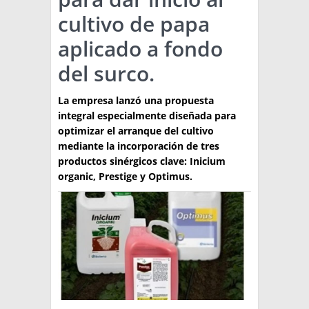
cultivo de papa
TÉCNICA
aplicado a fondo
PRODUCCION
del surco.
CLASIFICADOS
La empresa lanzó una propuesta
INTERES GENERAL
integral especialmente diseñada para
LA PAPA
optimizar el arranque del cultivo
ARGENPAPA
mediante la incorporación de tres
RESOLUCIONES Y NORMATIVAS
PUBLICIDAD
BUSCAR NOTICIAS
productos sinérgicos clave: Inicium
ENLACES
QUIENES SOMOS
organic, Prestige y Optimus.
BUSCAR
CONTACTO