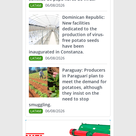
06/08/2026
LATAM
Dominican Republic:
New facilities
dedicated to the
production of virus-
free potato seeds
have been
inaugurated in Constanza.
06/08/2026
LATAM
Paraguay: Producers
in Paraguarí plan to
meet the demand for
potatoes, although
they insist on the
need to stop
smuggling.
06/08/2026
LATAM