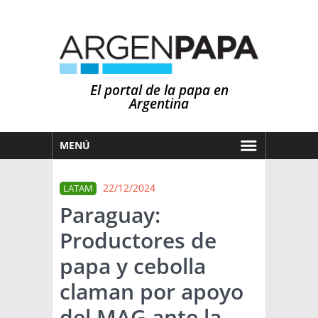
El portal de la papa en
Argentina
MENÚ
HOY
22/12/2024
LATAM
MERCADOS
Paraguay:
NOTICIAS
Productores de
EN ESPAÑOL
CLIMA
papa y cebolla
OTROS IDIOMAS
PRONÓSTICO
ARGENTINA
claman por apoyo
LLUVIAS
del MAG ante la
EL MUNDO