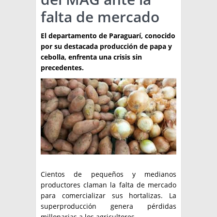
falta de mercado
TÉCNICA
PRODUCCION
El departamento de Paraguarí, conocido
por su destacada producción de papa y
CLASIFICADOS
cebolla, enfrenta una crisis sin
precedentes.
INTERES GENERAL
LA PAPA
ARGENPAPA
RESOLUCIONES Y NORMATIVAS
PUBLICIDAD
BUSCAR NOTICIAS
ENLACES
QUIENES SOMOS
BUSCAR
CONTACTO
Cientos de pequeños y medianos
productores claman la falta de mercado
para comercializar sus hortalizas. La
superproducción genera pérdidas
millonarias a los agricultores.