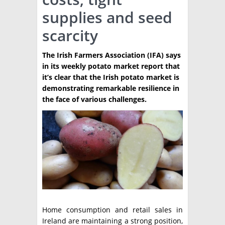
supplies and seed
TÉCNICA
scarcity
PRODUCCION
The Irish Farmers Association (IFA) says
CLASIFICADOS
in its weekly potato market report that
INTERES GENERAL
it’s clear that the Irish potato market is
demonstrating remarkable resilience in
LA PAPA
ARGENPAPA
the face of various challenges.
RESOLUCIONES Y NORMATIVAS
PUBLICIDAD
BUSCAR NOTICIAS
ENLACES
QUIENES SOMOS
BUSCAR
CONTACTO
Home consumption and retail sales in
Ireland are maintaining a strong position,