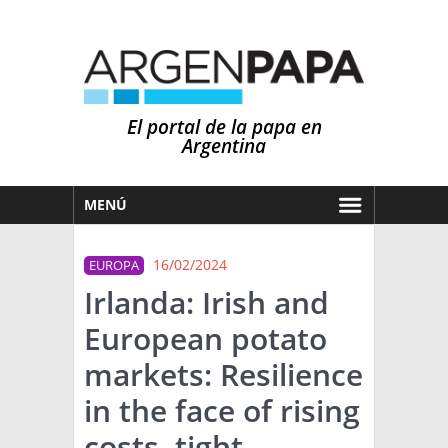
El portal de la papa en
Argentina
MENÚ
HOY
16/02/2024
EUROPA
MERCADOS
Irlanda: Irish and
NOTICIAS
European potato
EN ESPAÑOL
CLIMA
markets: Resilience
OTROS IDIOMAS
PRONÓSTICO
ARGENTINA
in the face of rising
LLUVIAS
costs, tight
EL MUNDO