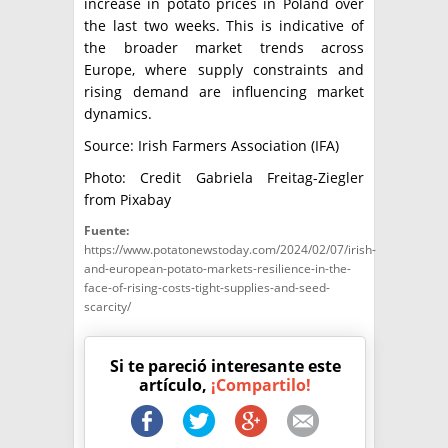
increase in potato prices in Poland over
the last two weeks. This is indicative of
the broader market trends across
Europe, where supply constraints and
rising demand are influencing market
dynamics.
Source: Irish Farmers Association (IFA)
Photo: Credit Gabriela Freitag-Ziegler
from Pixabay
Fuente:
https://www.potatonewstoday.com/2024/02/07/irish-
and-european-potato-markets-resilience-in-the-
face-of-rising-costs-tight-supplies-and-seed-
scarcity/
Si te pareció interesante este
artículo,
¡Compartilo!